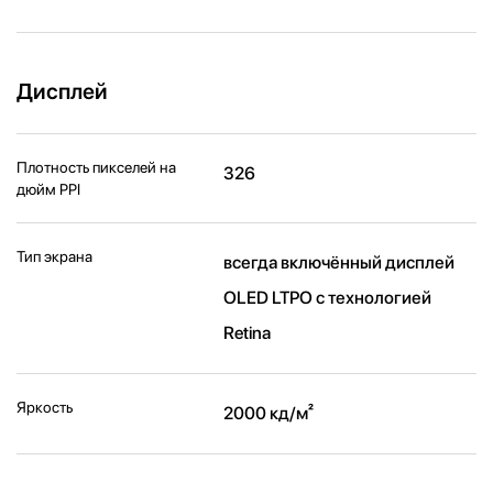
Дисплей
Плотность пикселей на
326
дюйм PPI
Тип экрана
всегда включённый дисплей
OLED LTPO с технологией
Retina
Яркость
2000 кд/ м²