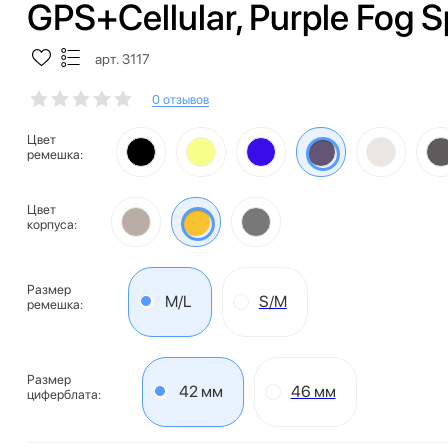
GPS+Cellular, Purple Fog 
арт. 3117
0 отзывов
Цвет
ремешка:
Цвет
корпуса:
Размер
M/L
S/M
ремешка:
Размер
42 мм
46 мм
циферблата: