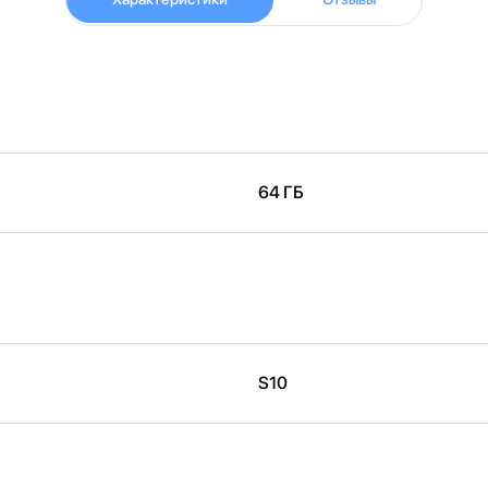
64 ГБ
S10