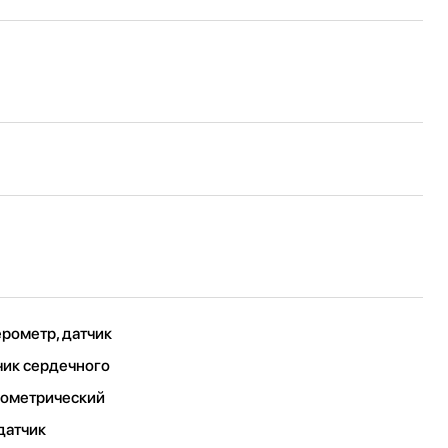
ерометр, датчик
чик сердечного
рометрический
датчик