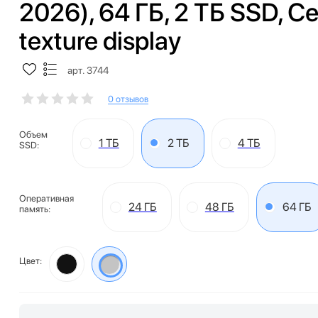
2026), 64 ГБ, 2 ТБ SSD, С
texture display
арт. 3744
0 отзывов
Объем
1 ТБ
2 ТБ
4 ТБ
SSD:
Оперативная
24 ГБ
48 ГБ
64 ГБ
память:
Цвет: