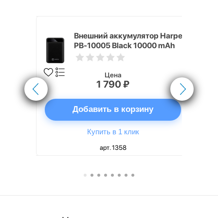
nterStep
Внешний аккумулятор Harper
-T METAL
PB-10005 Black 10000 mAh
Цена
1 790 ₽
ну
Добавить в корзину
Купить в 1 клик
арт. 1358