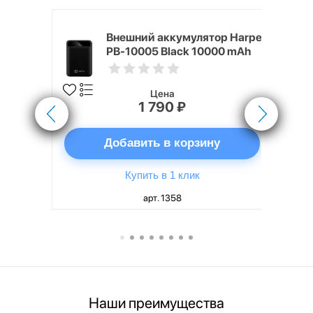
nterStep
Внешний аккумулятор Harper
-T METAL
PB-10005 Black 10000 mAh
Цена
1 790 ₽
ну
Добавить в корзину
Купить в 1 клик
арт. 1358
Наши преимущества