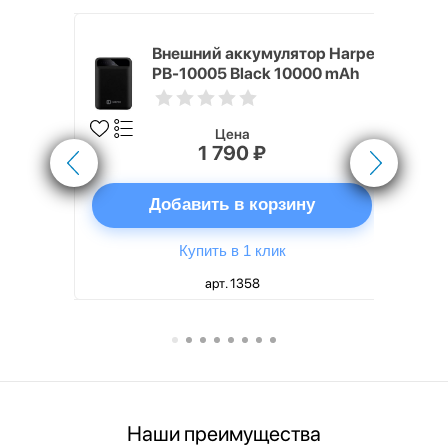
nterStep
Внешний аккумулятор Harper
-T METAL
PB-10005 Black 10000 mAh
Цена
1 790 ₽
ну
Добавить в корзину
Купить в 1 клик
арт. 1358
Наши преимущества