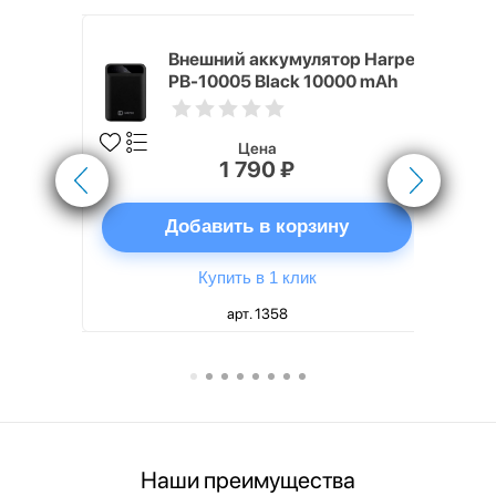
nterStep
Внешний аккумулятор Harper
-T METAL
PB-10005 Black 10000 mAh
Цена
1 790 ₽
ну
Добавить в корзину
Купить в 1 клик
арт. 1358
Наши преимущества