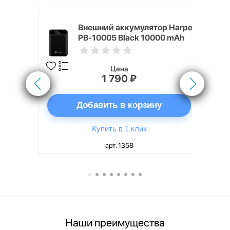
nterStep
Внешний аккумулятор Harper
-T METAL
PB-10005 Black 10000 mAh
Цена
1 790 ₽
ну
Добавить в корзину
Купить в 1 клик
арт. 1358
Наши преимущества