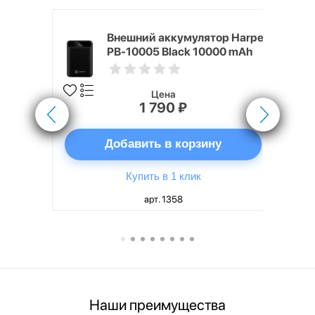
nterStep
Внешний аккумулятор Harper
-T METAL
PB-10005 Black 10000 mAh
Цена
1 790 ₽
ну
Добавить в корзину
Купить в 1 клик
арт. 1358
Наши преимущества