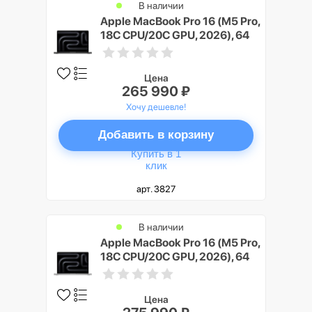
В наличии
Apple MacBook Pro 16 (M5 Pro,
18C CPU/20C GPU, 2026), 64
ГБ, 1 ТБ SSD, Черный космос
(Space Black), Nano-texture
display
Цена
265 990 ₽
Хочу дешевле!
Добавить в корзину
Купить в 1
клик
арт. 3827
В наличии
Apple MacBook Pro 16 (M5 Pro,
18C CPU/20C GPU, 2026), 64
ГБ, 2 ТБ SSD, Серебристый
(Silver), Nano-texture display
Цена