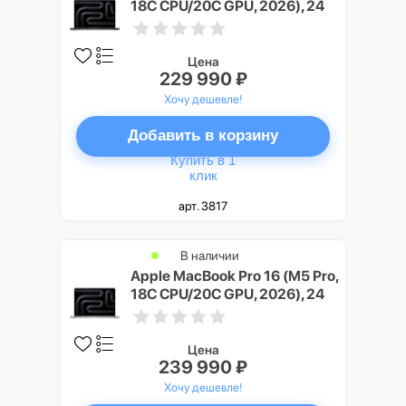
18C CPU/20C GPU, 2026), 24
ГБ, 2 ТБ SSD, Черный космос
(Space Black), Nano-texture
display
Цена
229 990 ₽
Хочу дешевле!
Добавить в корзину
Купить в 1
клик
арт. 3817
В наличии
Apple MacBook Pro 16 (M5 Pro,
18C CPU/20C GPU, 2026), 24
ГБ, 4 ТБ SSD, Серебристый
(Silver), Nano-texture display
Цена
239 990 ₽
Хочу дешевле!