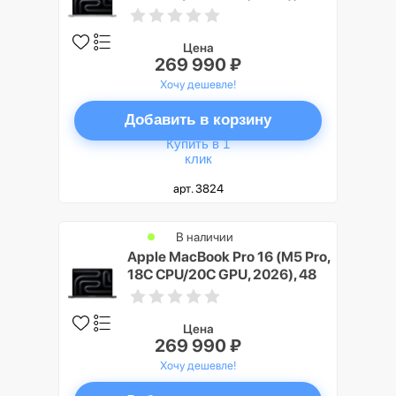
ГБ, 4 ТБ SSD, Серебристый
(Silver), Nano-texture display
Цена
269 990 ₽
Хочу дешевле!
Добавить в корзину
Купить в 1
клик
арт. 3824
В наличии
Apple MacBook Pro 16 (M5 Pro,
18C CPU/20C GPU, 2026), 48
ГБ, 4 ТБ SSD, Черный космос
(Space Black), Nano-texture
display
Цена
269 990 ₽
Хочу дешевле!