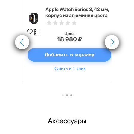
3, 38 мм,
Apple Watch Series 3, 42 мм,
стого
корпус из алюминия цвета
вный
«серый космос»,
о цвета
спортивный ремешок
чёрного цвета
Цена
18 980 ₽
ну
Добавить в корзину
Купить в 1 клик
Аксессуары