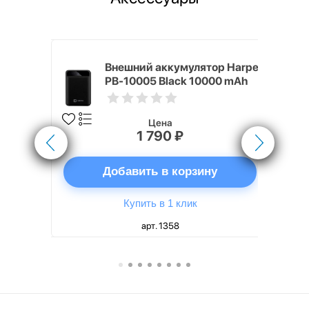
nterStep
Внешний аккумулятор Harper
-T METAL
PB-10005 Black 10000 mAh
Цена
1 790 ₽
ну
Добавить в корзину
Купить в 1 клик
арт. 1358