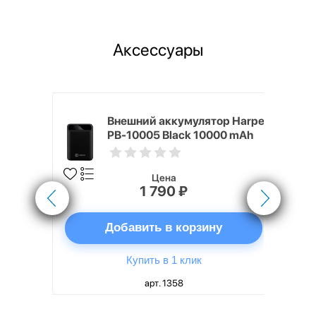
Аксессуары
nterStep
Внешний аккумулятор Harper
-T METAL
PB-10005 Black 10000 mAh
Цена
1 790 ₽
ну
Добавить в корзину
Купить в 1 клик
арт. 1358