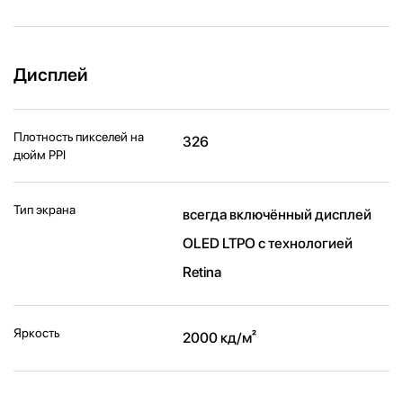
Дисплей
Плотность пикселей на
326
дюйм PPI
Тип экрана
всегда включённый дисплей
OLED LTPO с технологией
Retina
Яркость
2000 кд/ м²