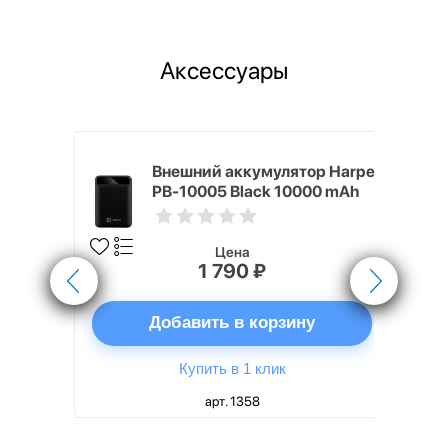
Аксессуары
nterStep
Внешний аккумулятор Harper
-T METAL
PB-10005 Black 10000 mAh
Цена
1 790 ₽
ну
Добавить в корзину
Купить в 1 клик
арт. 1358