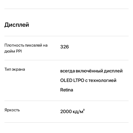
Дисплей
Плотность пикселей на
326
дюйм PPI
Тип экрана
всегда включённый дисплей
OLED LTPO с технологией
Retina
Яркость
2000 кд/ м²