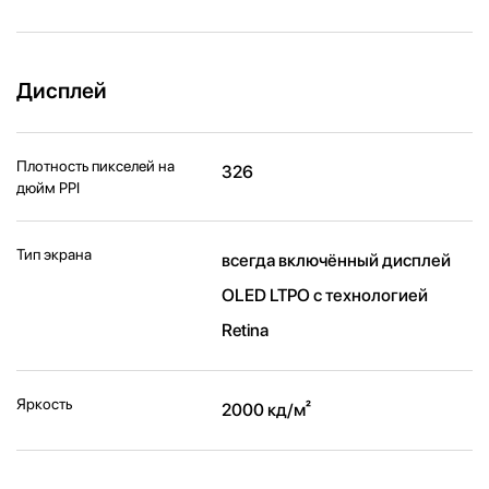
Дисплей
Плотность пикселей на
326
дюйм PPI
Тип экрана
всегда включённый дисплей
OLED LTPO с технологией
Retina
Яркость
2000 кд/ м²