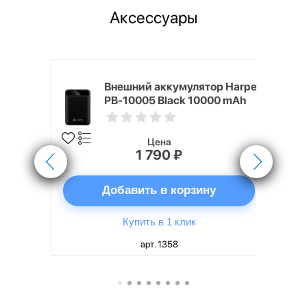
Аксессуары
nterStep
Внешний аккумулятор Harper
-T METAL
PB-10005 Black 10000 mAh
Цена
1 790 ₽
ну
Добавить в корзину
Купить в 1 клик
арт. 1358