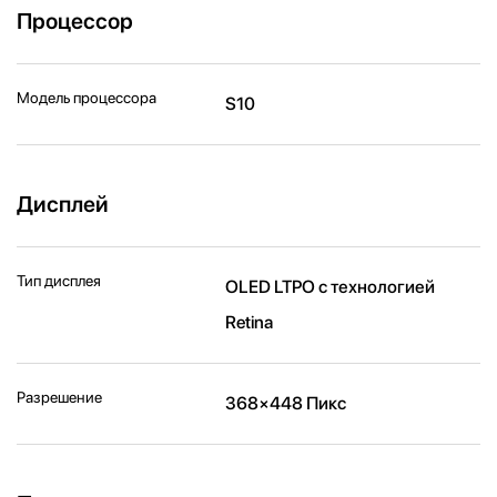
Процессор
Модель процессора
S10
Дисплей
Тип дисплея
OLED LTPO с технологией
Retina
Разрешение
368×448 Пикс