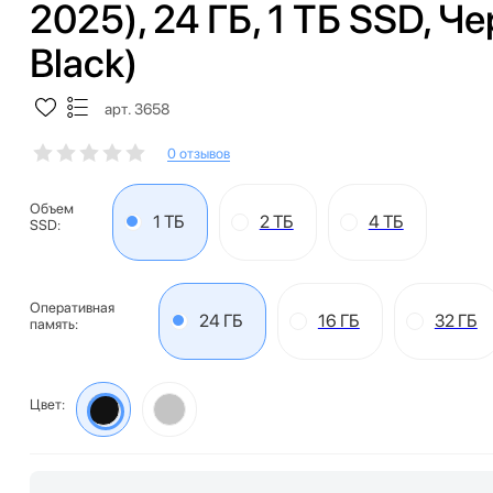
2025), 24 ГБ, 1 ТБ SSD, 
Black)
арт. 3658
0 отзывов
Объем
1 ТБ
2 ТБ
4 ТБ
SSD:
Оперативная
24 ГБ
16 ГБ
32 ГБ
память:
Цвет: