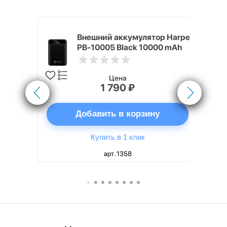
nterStep
Внешний аккумулятор Harper
-T METAL
PB-10005 Black 10000 mAh
Цена
1 790 ₽
ну
Добавить в корзину
Купить в 1 клик
арт. 1358