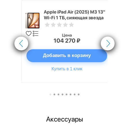
5) M3 13"
Apple iPad Air (2025) M3 13"
щая звезда
Wi-Fi 1 ТБ, сияющая звезда
Цена
104 270 ₽
ну
Добавить в корзину
Купить в 1 клик
Аксессуары