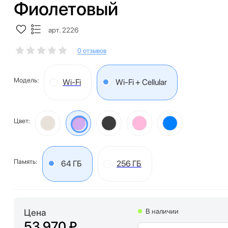
Фиолетовый
арт. 2226
0 отзывов
Модель:
Wi-Fi
Wi-Fi + Cellular
Цвет:
Память:
64 ГБ
256 ГБ
Цена
В наличии
53 970 ₽