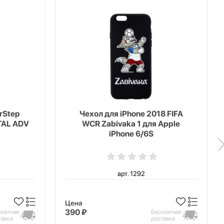
erStep
Чехол для iPhone 2018 FIFA
TAL ADV
WCR Zabivaka 1 для Apple
iPhone 6/6S
арт. 1292
Цена
390 ₽
платная
Бесплатная
тавка
доставка