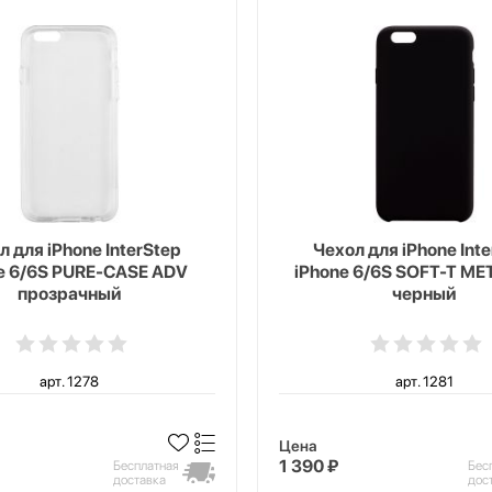
л для iPhone InterStep
Чехол для iPhone Int
e 6/6S PURE-CASE ADV
iPhone 6/6S SOFT-T ME
прозрачный
черный
арт. 1278
арт. 1281
Цена
1 390 ₽
Бесплатная
Бес
доставка
дос