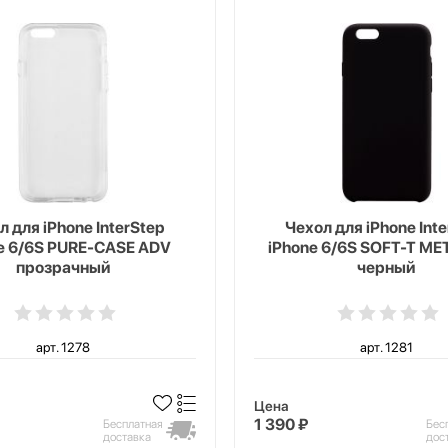
л для iPhone InterStep
Чехол для iPhone Int
e 6/6S PURE-CASE ADV
iPhone 6/6S SOFT-T ME
прозрачный
черный
арт. 1278
арт. 1281
Цена
1 390 ₽
Бесплатная
Бес
доставка
дос