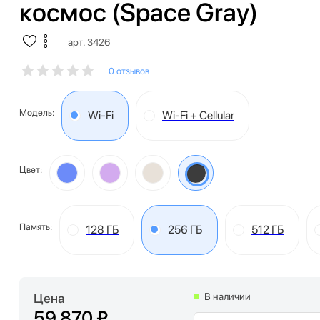
космос (Space Gray)
арт. 3426
0 отзывов
Модель:
Wi-Fi
Wi-Fi + Cellular
Цвет:
Память:
128 ГБ
256 ГБ
512 ГБ
Цена
В наличии
59 870 ₽