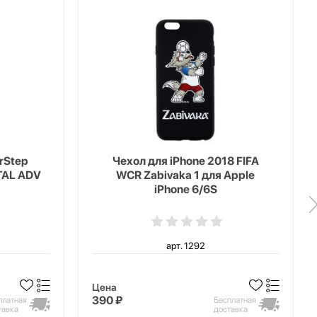
erStep
Чехол для iPhone 2018 FIFA
TAL ADV
WCR Zabivaka 1 для Apple
iPhone 6/6S
арт. 1292
Цена
390 ₽
платная
Бесплатная
тавка
доставка