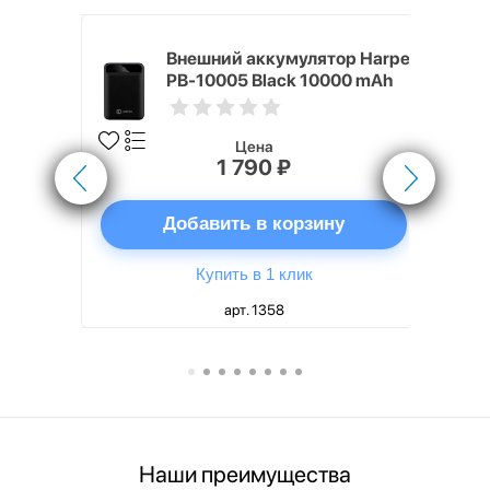
nterStep
Внешний аккумулятор Harper
-T METAL
PB-10005 Black 10000 mAh
Цена
1 790 ₽
ну
Добавить в корзину
Купить в 1 клик
арт. 1358
Наши преимущества