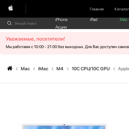
Главная
Катало
iPhone
iPad
Mac
Акции
Уважаемые, посетители!
Мы работаем с 10:00 - 21:00 без выходных. Для Вас доступен само
Mac
iMac
M4
10C CPU/10C GPU
Apple