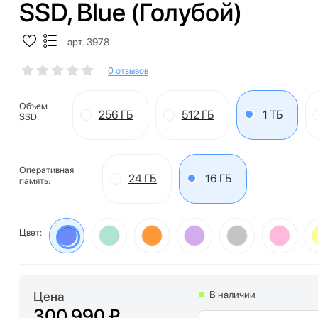
SSD, Blue (Голубой)
арт. 3978
0 отзывов
Объем
256 ГБ
512 ГБ
1 ТБ
SSD:
Оперативная
24 ГБ
16 ГБ
память:
Цвет:
Цена
В наличии
300 990 ₽